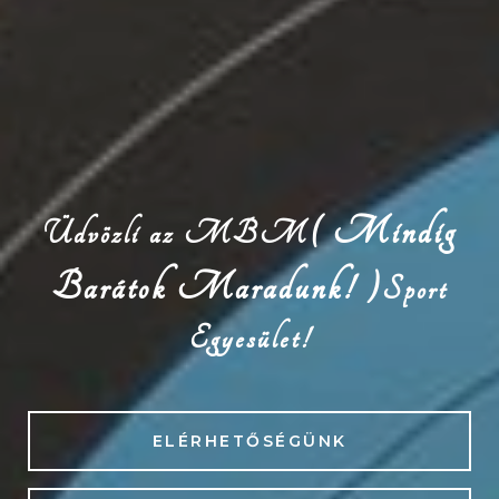
( Mindig
Üdvözli az MBM
Barátok Maradunk! )
Sport
Egyesület!
ELÉRHETŐSÉGÜNK