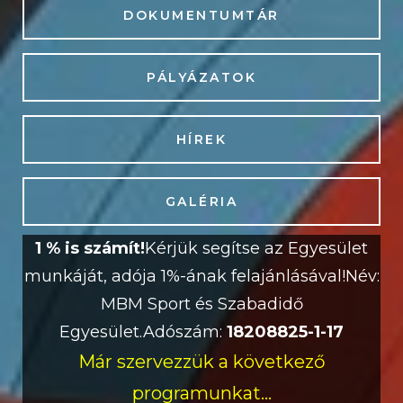
DOKUMENTUMTÁR
PÁLYÁZATOK
HÍREK
GALÉRIA
1 % is számít!
Kérjük segítse az Egyesület
munkáját, adója 1%-ának felajánlásával!
Név:
MBM Sport és Szabadidő
Egyesület.
Adószám:
18208825-1-17
Már szervezzük a következő
programunkat...