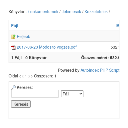
Könyvtár
. / dokumentumok
/
Jelentesek
/
Kozzetetelek
/
Fájl
Méret
Feljebb
2017-06-20 Modosito vegzes.pdf
532.9 KB
1 Fájl - 0 Könyvtár
Összes méret: 532.9 KB
Powered by
AutoIndex PHP Script
Oldal << 1 >> Összesen: 1
Keresés: