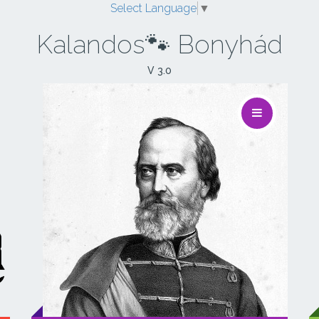
Select Language
▼
Kalandos🐾 Bonyhád
V 3.0
✍ Start