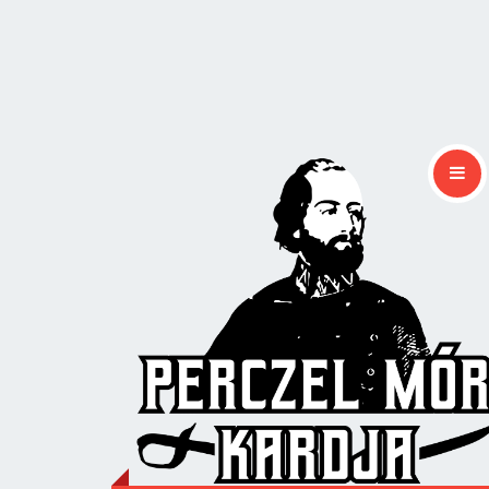
📜 Story
🚩 Start