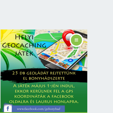
Linkek
🚩 Start
📜 Leírás