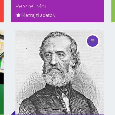
Perczel Mór
Életrajzi adatok
🎓 Start