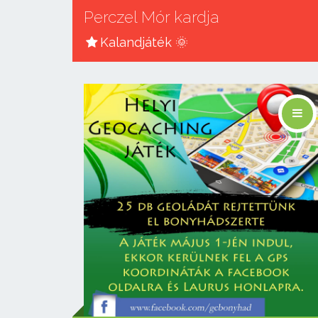
Perczel Mór kardja
Kalandjáték 🌞
Linkek
🚩 Start
📜 Leírás